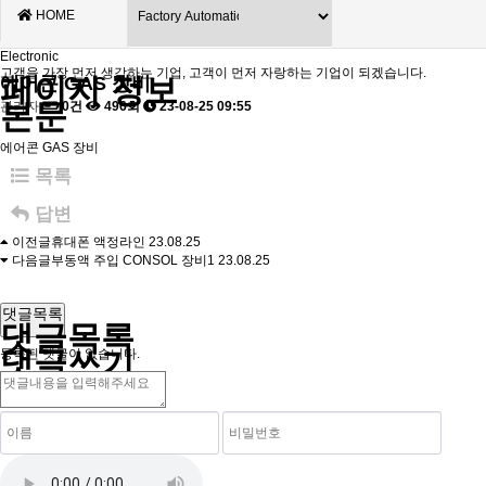
HOME
Electronic
고객을 가장 먼저 생각하는 기업, 고객이 먼저 자랑하는 기업이 되겠습니다.
페이지 정보
에어콘 GAS 장비
본문
관리자
0건
496회
23-08-25 09:55
에어콘 GAS 장비
목록
답변
이전글
휴대폰 액정라인
23.08.25
다음글
부동액 주입 CONSOL 장비1
23.08.25
댓글목록
댓글목록
댓글쓰기
등록된 댓글이 없습니다.